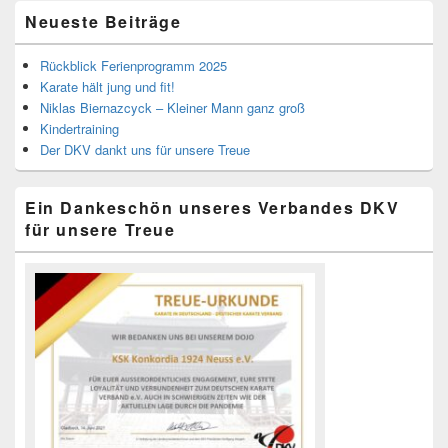
Primärer
Neueste Beiträge
Seitenleisten-
Widgetbereich
Rückblick Ferienprogramm 2025
Karate hält jung und fit!
Niklas Biernazcyck – Kleiner Mann ganz groß
Kindertraining
Der DKV dankt uns für unsere Treue
Ein Dankeschön unseres Verbandes DKV
für unsere Treue