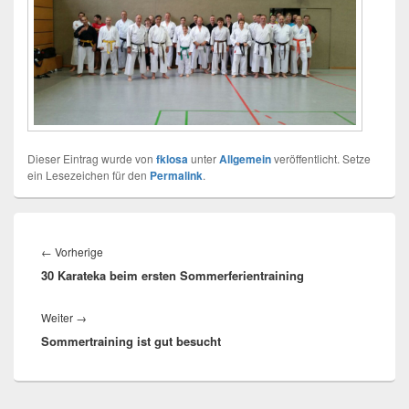
Dieser Eintrag wurde von
fklosa
unter
Allgemein
veröffentlicht. Setze
ein Lesezeichen für den
Permalink
.
Beitragsnavigation
Vorheriger
←
Vorherige
30 Karateka beim ersten Sommerferientraining
Beitrag:
Nächster
Weiter
→
Sommertraining ist gut besucht
Beitrag: