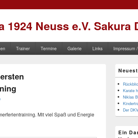
 1924 Neuss e.V. Sakura 
nen
Trainer
Termine
Galerie
Links
Impressum /
Primärer
Neuest
Seitenleisten
 ersten
Widgetberei
Rückbli
ning
Karate hä
Niklas 
a
Kindertr
Der DKV
rferientraining. Mit viel Spaß und Energie
Ein Da