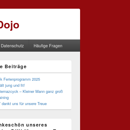
Dojo
 Datenschutz
Häufige Fragen
e Beiträge
-
ch
ck Ferienprogramm 2025
lt jung und fit!
Biernazcyck – Kleiner Mann ganz groß
aining
 dankt uns für unsere Treue
nkeschön unseres