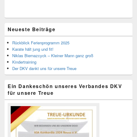
Primärer
Neueste Beiträge
Seitenleisten-
Widgetbereich
Rückblick Ferienprogramm 2025
Karate hält jung und fit!
Niklas Biernazcyck – Kleiner Mann ganz groß
Kindertraining
Der DKV dankt uns für unsere Treue
Ein Dankeschön unseres Verbandes DKV
für unsere Treue